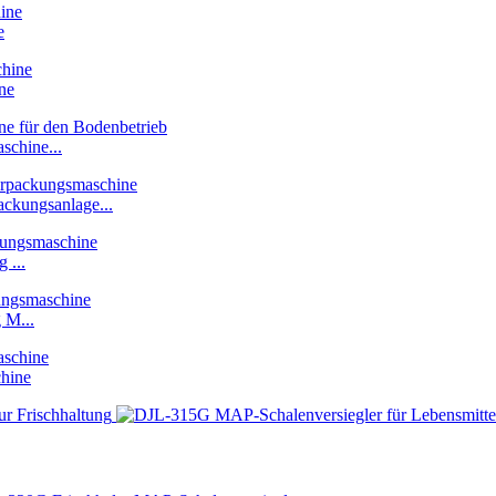
e
ne
chine...
ckungsanlage...
 ...
 M...
hine