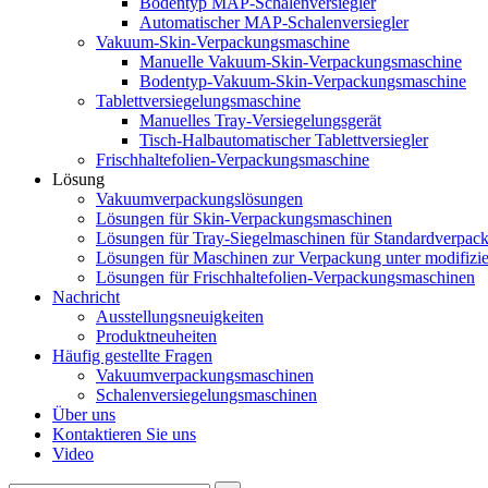
Bodentyp MAP-Schalenversiegler
Automatischer MAP-Schalenversiegler
Vakuum-Skin-Verpackungsmaschine
Manuelle Vakuum-Skin-Verpackungsmaschine
Bodentyp-Vakuum-Skin-Verpackungsmaschine
Tablettversiegelungsmaschine
Manuelles Tray-Versiegelungsgerät
Tisch-Halbautomatischer Tablettversiegler
Frischhaltefolien-Verpackungsmaschine
Lösung
Vakuumverpackungslösungen
Lösungen für Skin-Verpackungsmaschinen
Lösungen für Tray-Siegelmaschinen für Standardverpac
Lösungen für Maschinen zur Verpackung unter modifizi
Lösungen für Frischhaltefolien-Verpackungsmaschinen
Nachricht
Ausstellungsneuigkeiten
Produktneuheiten
Häufig gestellte Fragen
Vakuumverpackungsmaschinen
Schalenversiegelungsmaschinen
Über uns
Kontaktieren Sie uns
Video