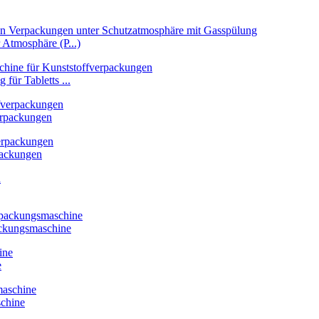
 Atmosphäre (P...)
für Tabletts ...
erpackungen
packungen
ckungsmaschine
e
chine