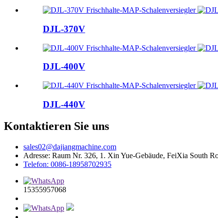
DJL-370V
DJL-400V
DJL-440V
Kontaktieren Sie uns
sales02@dajiangmachine.com
Adresse: Raum Nr. 326, 1. Xin Yue-Gebäude, FeiXia South R
Telefon: 0086-18958702935
15355957068