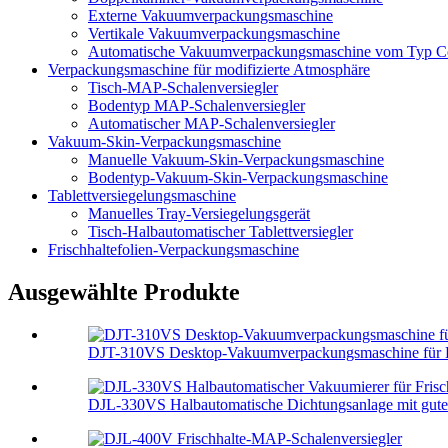
Externe Vakuumverpackungsmaschine
Vertikale Vakuumverpackungsmaschine
Automatische Vakuumverpackungsmaschine vom Typ C
Verpackungsmaschine für modifizierte Atmosphäre
Tisch-MAP-Schalenversiegler
Bodentyp MAP-Schalenversiegler
Automatischer MAP-Schalenversiegler
Vakuum-Skin-Verpackungsmaschine
Manuelle Vakuum-Skin-Verpackungsmaschine
Bodentyp-Vakuum-Skin-Verpackungsmaschine
Tablettversiegelungsmaschine
Manuelles Tray-Versiegelungsgerät
Tisch-Halbautomatischer Tablettversiegler
Frischhaltefolien-Verpackungsmaschine
Ausgewählte Produkte
DJT-310VS Desktop-Vakuumverpackungsmaschine für 
DJL-330VS Halbautomatische Dichtungsanlage mit guter 